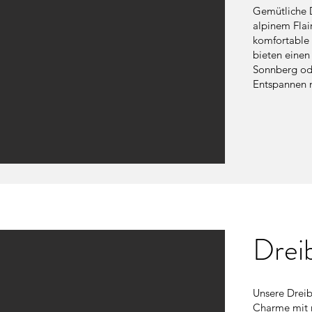
Gemütliche 
alpinem Flai
komfortable 
bieten einen
Sonnberg od
Entspannen 
Drei
Unsere Dreib
Charme mit 