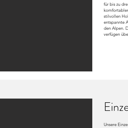
für bis zu dr
komfortablen
stilvollen H
entspannte A
den Alpen. D
verfügen übe
Einz
Unsere Einze