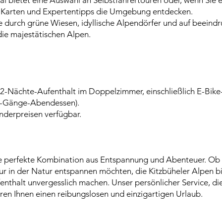
al bietet eine Auswahl an Selbstfahrertouren oder, wenn Sie e
en Karten und Expertentipps die Umgebung entdecken.
 durch grüne Wiesen, idyllische Alpendörfer und auf beeindr
ie majestätischen Alpen.
2-Nächte-Aufenthalt im Doppelzimmer, einschließlich E-Bike-V
3-Gänge-Abendessen).
nderpreisen verfügbar.
ie perfekte Kombination aus Entspannung und Abenteuer. Ob Si
nur in der Natur entspannen möchten, die Kitzbüheler Alpen b
fenthalt unvergesslich machen. Unser persönlicher Service, d
en Ihnen einen reibungslosen und einzigartigen Urlaub.