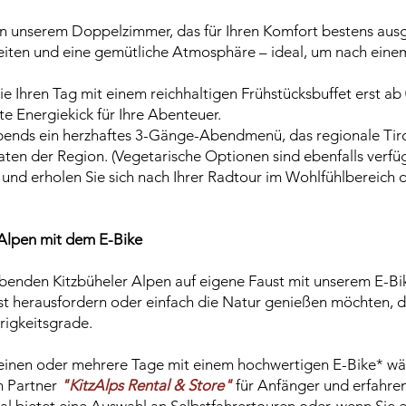
in unserem Doppelzimmer, das für Ihren Komfort bestens ausg
ten und eine gemütliche Atmosphäre – ideal, um nach einem
ie Ihren Tag mit einem reichhaltigen Frühstücksbuffet erst ab 
te Energiekick für Ihre Abenteuer.
ends ein herzhaftes 3-Gänge-Abendmenü, das regionale Tirol
taten der Region. (Vegetarische Optionen sind ebenfalls verfüg
und erholen Sie sich nach Ihrer Radtour im Wohlfühlbereich d
 Alpen mit dem E-Bike
enden Kitzbüheler Alpen auf eigene Faust mit unserem E-Bik
lbst herausfordern oder einfach die Natur genießen möchten, di
rigkeitsgrade.
 einen oder mehrere Tage mit einem hochwertigen E-Bike* wäh
m Partner
"KitzAlps Rental & Store"
für Anfänger und erfahren